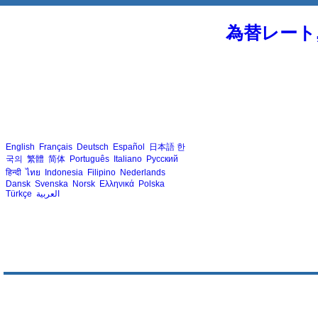
為替レート
English
Français
Deutsch
Español
日本語
한
국의
繁體
简体
Português
Italiano
Русский
हिन्दी
ไทย
Indonesia
Filipino
Nederlands
Dansk
Svenska
Norsk
Ελληνικά
Polska
Türkçe
العربية