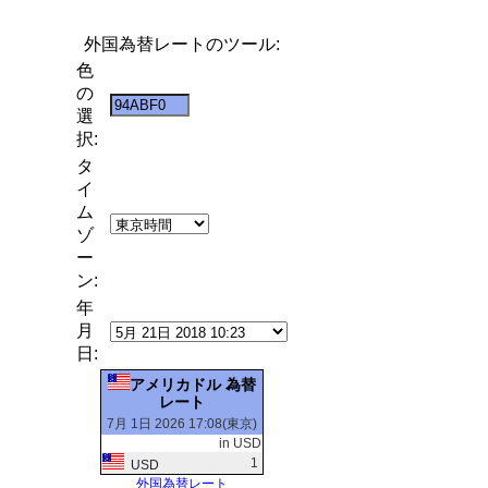
外国為替レートのツール:
色
の
選
択:
タ
イ
ム
ゾ
ー
ン:
年
月
日:
アメリカドル 為替
レート
7月 1日 2026 17:08(東京)
in USD
1
USD
外国為替レート