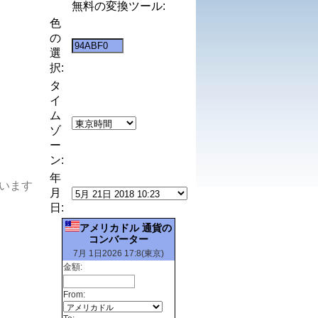
無料の変換ツール:
色
の
選
択:
タ
イ
ム
ゾ
ー
ン:
年
います
月
日:
アメリカドル 通貨の
コンバーター
7月 1日2026 17:8(東京)
金額:
From: