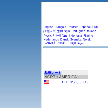
English
Français
Deutsch
Español
日本
語
한국의
繁體
简体
Português
Italiano
Русский
हिन्दी
ไทย
Indonesia
Filipino
Nederlands
Dansk
Svenska
Norsk
Ελληνικά
Polska
Türkçe
العربية
為替レート
NORTH AMERICA
USD
,
アメリカドル