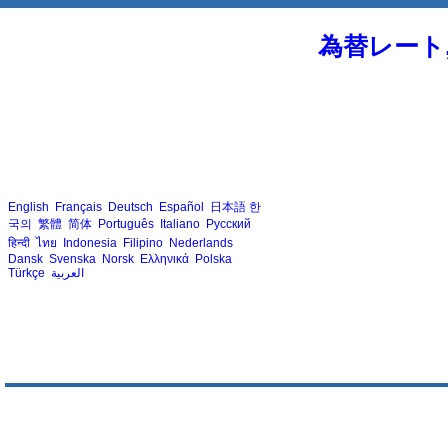
為替レート
English
Français
Deutsch
Español
日本語
한
국의
繁體
简体
Português
Italiano
Русский
हिन्दी
ไทย
Indonesia
Filipino
Nederlands
Dansk
Svenska
Norsk
Ελληνικά
Polska
Türkçe
العربية