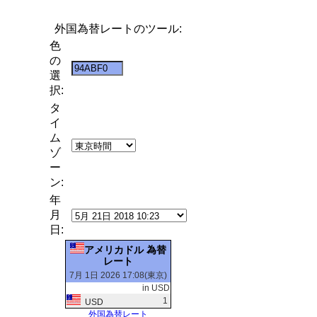
外国為替レートのツール:
色
の
選
択:
タ
イ
ム
ゾ
ー
ン:
年
月
日:
アメリカドル 為替
レート
7月 1日 2026 17:08(東京)
in USD
1
USD
外国為替レート