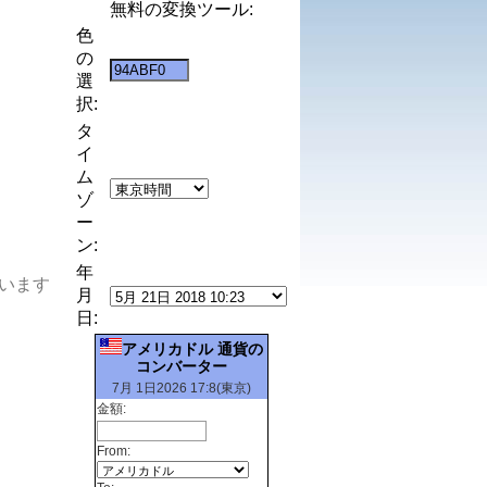
無料の変換ツール:
色
の
選
択:
タ
イ
ム
ゾ
ー
ン:
年
います
月
日:
アメリカドル 通貨の
コンバーター
7月 1日2026 17:8(東京)
金額:
From: