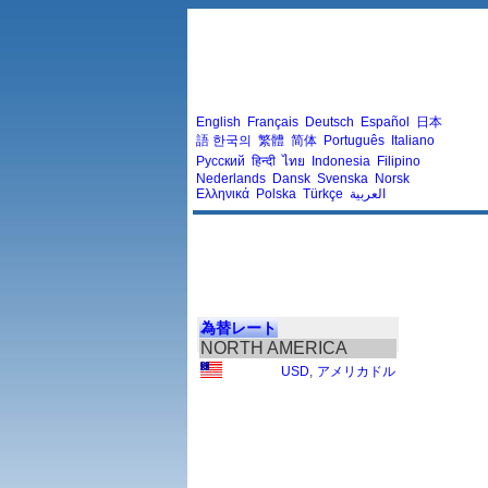
English
Français
Deutsch
Español
日本
語
한국의
繁體
简体
Português
Italiano
Русский
हिन्दी
ไทย
Indonesia
Filipino
Nederlands
Dansk
Svenska
Norsk
Ελληνικά
Polska
Türkçe
العربية
為替レート
NORTH AMERICA
USD
,
アメリカドル