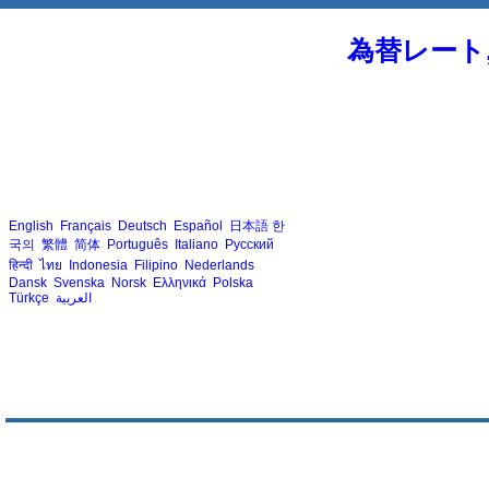
為替レート
English
Français
Deutsch
Español
日本語
한
국의
繁體
简体
Português
Italiano
Русский
हिन्दी
ไทย
Indonesia
Filipino
Nederlands
Dansk
Svenska
Norsk
Ελληνικά
Polska
Türkçe
العربية