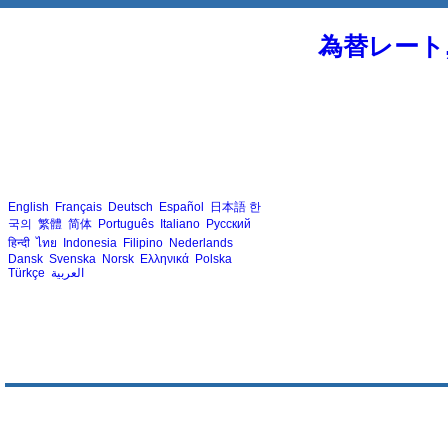
為替レート
English
Français
Deutsch
Español
日本語
한
국의
繁體
简体
Português
Italiano
Русский
हिन्दी
ไทย
Indonesia
Filipino
Nederlands
Dansk
Svenska
Norsk
Ελληνικά
Polska
Türkçe
العربية