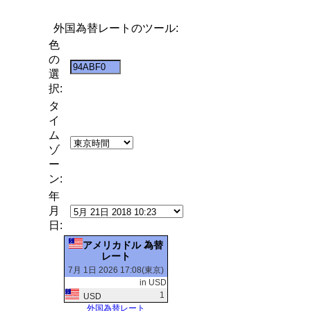
外国為替レートのツール:
色
の
選
択:
タ
イ
ム
ゾ
ー
ン:
年
月
日:
アメリカドル 為替
レート
7月 1日 2026 17:08(東京)
in USD
1
USD
外国為替レート