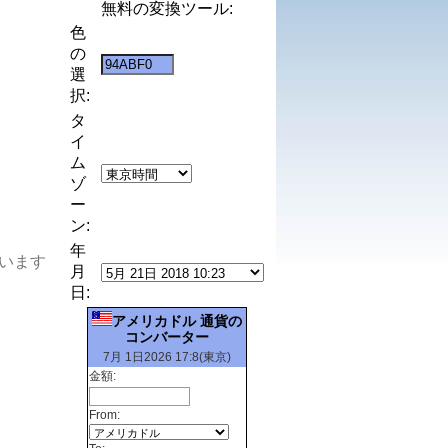
無料の変換ツール:
色
の
選
択:
タ
イ
ム
ゾ
ー
ン:
年
います
月
日:
アメリカドル 通貨の
コンバーター
7月 1日2026 17:8(東京)
金額:
From: