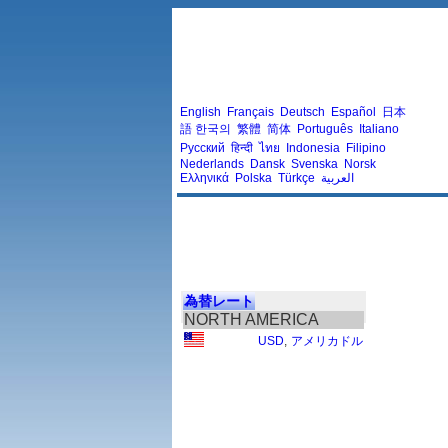
English
Français
Deutsch
Español
日本
語
한국의
繁體
简体
Português
Italiano
Русский
हिन्दी
ไทย
Indonesia
Filipino
Nederlands
Dansk
Svenska
Norsk
Ελληνικά
Polska
Türkçe
العربية
為替レート
NORTH AMERICA
USD
,
アメリカドル