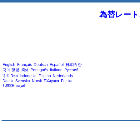
為替レート
English
Français
Deutsch
Español
日本語
한
국의
繁體
简体
Português
Italiano
Русский
हिन्दी
ไทย
Indonesia
Filipino
Nederlands
Dansk
Svenska
Norsk
Ελληνικά
Polska
Türkçe
العربية