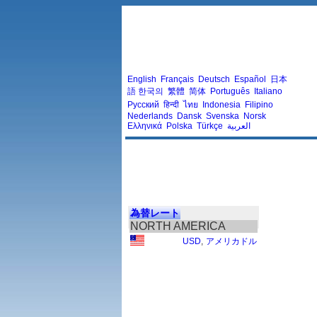
English
Français
Deutsch
Español
日本
語
한국의
繁體
简体
Português
Italiano
Русский
हिन्दी
ไทย
Indonesia
Filipino
Nederlands
Dansk
Svenska
Norsk
Ελληνικά
Polska
Türkçe
العربية
為替レート
NORTH AMERICA
USD
,
アメリカドル