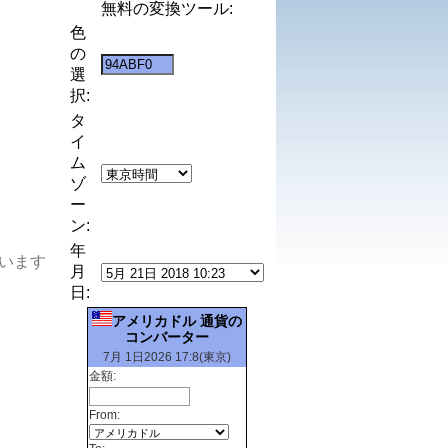
無料の変換ツール:
色
の
選
択:
タ
イ
ム
ゾ
ー
ン:
年
います
月
日:
アメリカドル 通貨の
コンバーター
7月 1日2026 17:8(東京)
金額:
From: