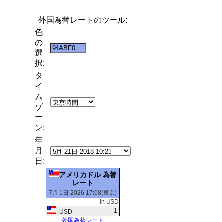
外国為替レートのツール:
色
の
選
択:
タ
イ
ム
ゾ
ー
ン:
年
月
日:
アメリカドル 為替
レート
7月 1日 2026 17:08(東京)
in USD
1
USD
外国為替レート