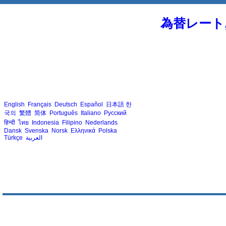
為替レート
English
Français
Deutsch
Español
日本語
한
국의
繁體
简体
Português
Italiano
Русский
हिन्दी
ไทย
Indonesia
Filipino
Nederlands
Dansk
Svenska
Norsk
Ελληνικά
Polska
Türkçe
العربية