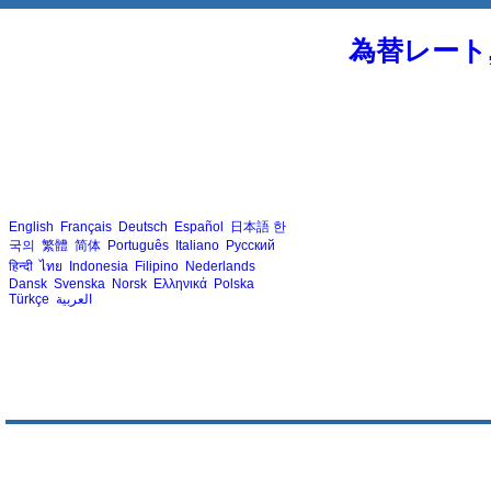
為替レート
English
Français
Deutsch
Español
日本語
한
국의
繁體
简体
Português
Italiano
Русский
हिन्दी
ไทย
Indonesia
Filipino
Nederlands
Dansk
Svenska
Norsk
Ελληνικά
Polska
Türkçe
العربية