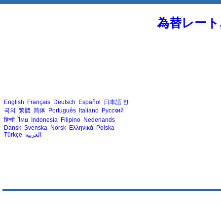
為替レート
English
Français
Deutsch
Español
日本語
한
국의
繁體
简体
Português
Italiano
Русский
हिन्दी
ไทย
Indonesia
Filipino
Nederlands
Dansk
Svenska
Norsk
Ελληνικά
Polska
Türkçe
العربية