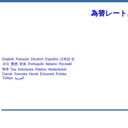
為替レート
English
Français
Deutsch
Español
日本語
한
국의
繁體
简体
Português
Italiano
Русский
हिन्दी
ไทย
Indonesia
Filipino
Nederlands
Dansk
Svenska
Norsk
Ελληνικά
Polska
Türkçe
العربية