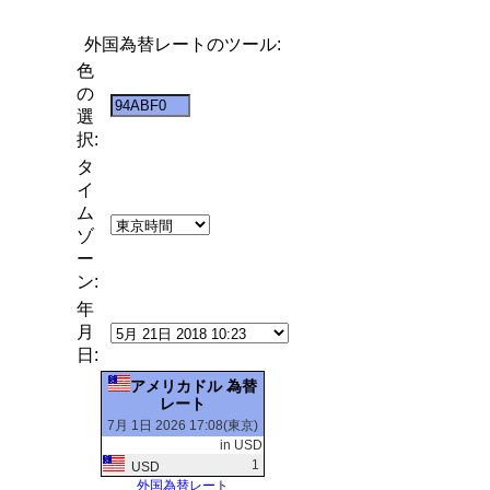
外国為替レートのツール:
色
の
選
択:
タ
イ
ム
ゾ
ー
ン:
年
月
日:
アメリカドル 為替
レート
7月 1日 2026 17:08(東京)
in USD
1
USD
外国為替レート