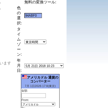
無料の変換ツール:
ル
色
ル
の
選
択:
タ
イ
ム
ゾ
ー
ン:
年
います
月
日:
アメリカドル 通貨の
コンバーター
7月 1日2026 17:8(東京)
金額:
From: