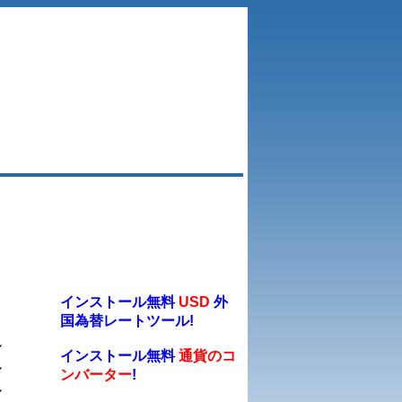
インストール無料
USD
外
国為替レートツール!
ル
インストール無料
通貨のコ
ル
ンバーター
!
ル