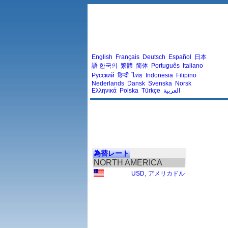
English
Français
Deutsch
Español
日本
語
한국의
繁體
简体
Português
Italiano
Русский
हिन्दी
ไทย
Indonesia
Filipino
Nederlands
Dansk
Svenska
Norsk
Ελληνικά
Polska
Türkçe
العربية
為替レート
NORTH AMERICA
USD
,
アメリカドル