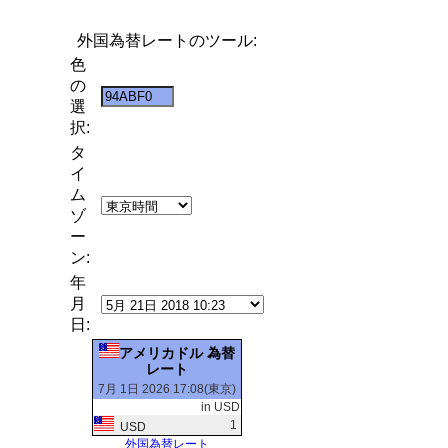
外国為替レートのツール:
色
の
選
択:
タ
イ
ム
ゾ
ー
ン:
年
月
日:
アメリカドル 為替
レート
7月 1日 2026 17:08(東京)
in USD
1
USD
外国為替レート