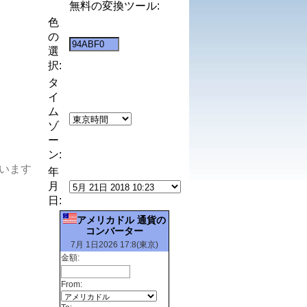
無料の変換ツール:
色
の
選
択:
タ
イ
ム
ゾ
ー
ン:
います
年
月
日:
アメリカドル 通貨の
コンバーター
7月 1日2026 17:8(東京)
金額:
From: