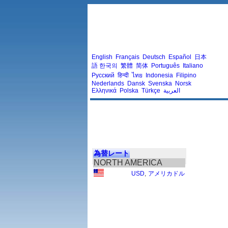
English
Français
Deutsch
Español
日本
語
한국의
繁體
简体
Português
Italiano
Русский
हिन्दी
ไทย
Indonesia
Filipino
Nederlands
Dansk
Svenska
Norsk
Ελληνικά
Polska
Türkçe
العربية
為替レート
NORTH AMERICA
USD
,
アメリカドル