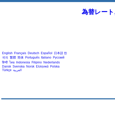
為替レート
English
Français
Deutsch
Español
日本語
한
국의
繁體
简体
Português
Italiano
Русский
हिन्दी
ไทย
Indonesia
Filipino
Nederlands
Dansk
Svenska
Norsk
Ελληνικά
Polska
Türkçe
العربية