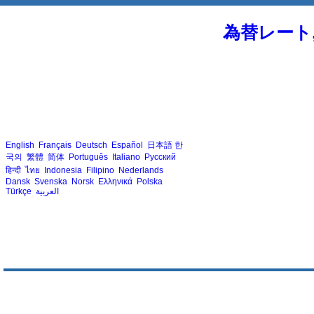
為替レート
English
Français
Deutsch
Español
日本語
한
국의
繁體
简体
Português
Italiano
Русский
हिन्दी
ไทย
Indonesia
Filipino
Nederlands
Dansk
Svenska
Norsk
Ελληνικά
Polska
Türkçe
العربية