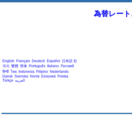
為替レート
English
Français
Deutsch
Español
日本語
한
국의
繁體
简体
Português
Italiano
Русский
हिन्दी
ไทย
Indonesia
Filipino
Nederlands
Dansk
Svenska
Norsk
Ελληνικά
Polska
Türkçe
العربية