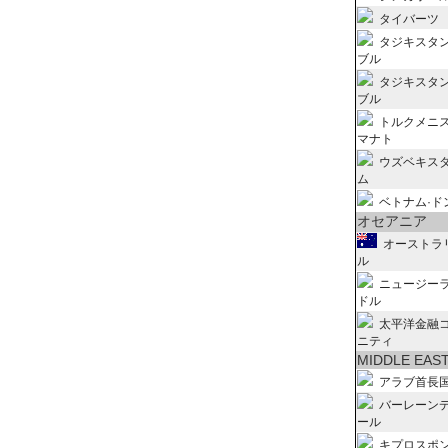
タイバーツ
タジキスタン
ブル
タジキスタン
ブル
トルクメニ
マナト
ウズベキス
ム
ベトナム·ド
オセアニア
オーストラ
ル
ニュージー
ドル
太平洋金融
ニティ
MIDDLE EAS
アラブ首長
バーレーン
ール
キプロスポ