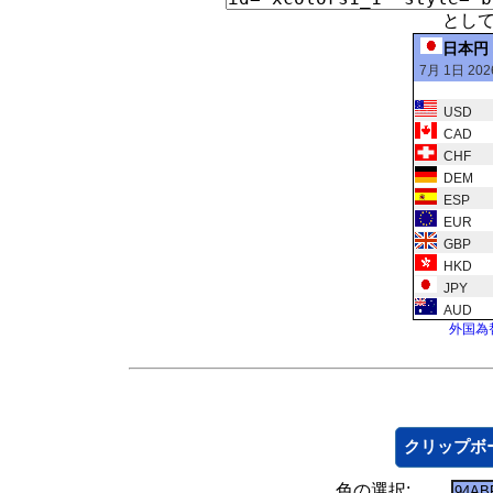
とし
日本円
7月 1日 202
USD
CAD
CHF
DEM
ESP
EUR
GBP
HKD
JPY
AUD
外国為
クリップボ
色の選択: