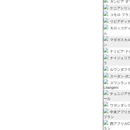
ガンビア·ダ
ケニアシリ
コモロ·フラ
リビアディ
モロッコデ
ム
マダガスカ
ン
ナミビア·ド
ナイジェリ
ラ
ルワンダフ
スーダン·ポ
スワジラン
Lilangeni
チュニジア
ール
ウガンダシ
中央アフリカ
フラン
西アフリカC
ラン