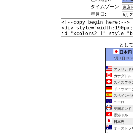
タイムゾーン:
年月日:
とし
日本円
7月 1日 202
アメリカド
カナダドル
スイスフラ
ドイツマー
スペインペ
ユーロ
英国ポンド
香港ドル
日本円
オーストラ