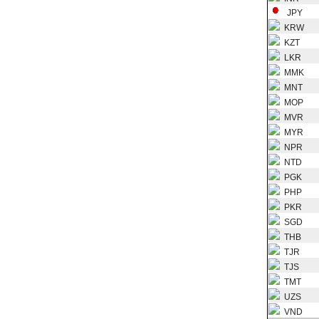
JPY
KRW
KZT
LKR
MMK
MNT
MOP
MVR
MYR
NPR
NTD
PGK
PHP
PKR
SGD
THB
TJR
TJS
TMT
UZS
VND