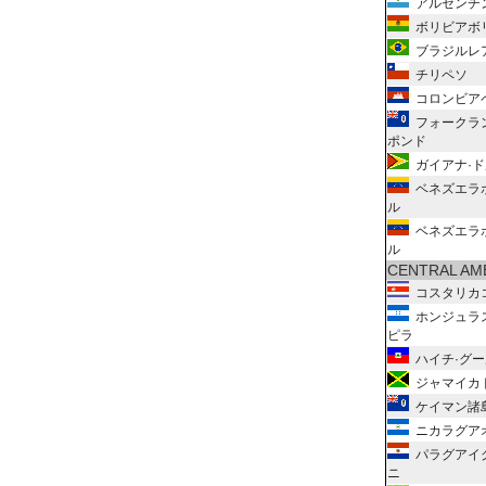
アルゼンチ
ボリビアボ
ブラジルレ
チリペソ
コロンビア
フォークラ
ポンド
ガイアナ·ド
ベネズエラ
ル
ベネズエラ
ル
CENTRAL AM
コスタリカ
ホンジュラ
ピラ
ハイチ·グー
ジャマイカ
ケイマン諸
ニカラグア
パラグアイ
ニ