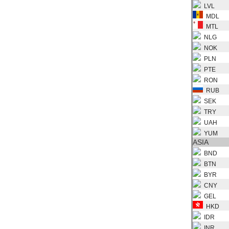
LVL
MDL
MTL
NLG
NOK
PLN
PTE
RON
RUB
SEK
TRY
UAH
YUM
ASIA
BND
BTN
BYR
CNY
GEL
HKD
IDR
INR