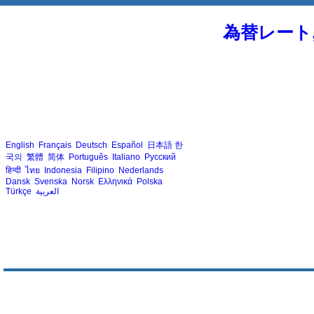
為替レート
English
Français
Deutsch
Español
日本語
한
국의
繁體
简体
Português
Italiano
Русский
हिन्दी
ไทย
Indonesia
Filipino
Nederlands
Dansk
Svenska
Norsk
Ελληνικά
Polska
Türkçe
العربية