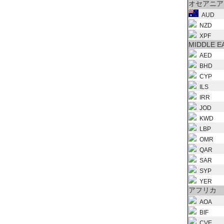
オセアニア
AUD
NZD
XPF
MIDDLE E
AED
BHD
CYP
ILS
IRR
JOD
KWD
LBP
OMR
QAR
SAR
SYP
YER
アフリカ
AOA
BIF
CVE