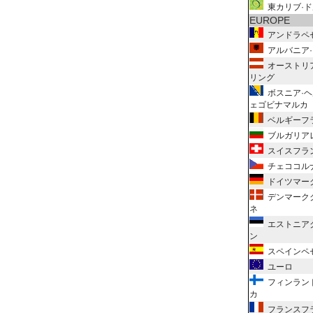
東カリブ·ド
EUROPE
アンドラペ
アルバニア·
オーストリ
リング
ボスニア·ヘ
ェゴビナマルカ
ベルギーフ
ブルガリア
スイスフラ
チェココル
ドイツマー
デンマーク
ネ
エストニア
ン
スペインペ
ユーロ
フィンラン
カ
フランスフ