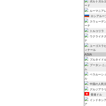
ポルトガル
ード
ルーマニア
ロシアルー
スウェーデ
ーナ
トルコリラ
ウクライナ
ナ
ユーゴスラ
ィナール
ASIA
ブルネイド
ブータン·ニ
ム
ベラルーシ·
ル
中国の人民
グルジアラ
香港ドル
インドネシ
ア