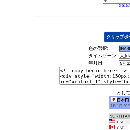
ル
外国為
クリップボ
色の選択:
タイムゾーン:
年月日:
とし
日本円
7月 1日 202
NORTH A
USD
CAD