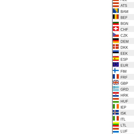
ATS
BAM
BEF
BGN
CHF
CZK
DEM
DKK
EEK
ESP
EUR
FIM
FRF
GBP
GRD
HRK
HUF
IEP
ISK
ITL
LTL
LUF