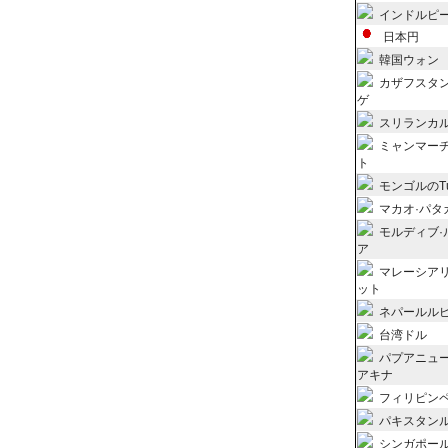
インドルピ
日本円
韓国ウォン
カザフスタ
ゲ
スリランカ
ミャンマー
ト
モンゴルのTug
マカオ·パタ
モルディブ·
ア
マレーシア
ット
ネパールル
台湾ドル
パプアニュ
アキナ
フィリピン
パキスタン
シンガポー