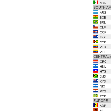
MXN
SOUTH AM
ARS
BOB
BRL
CLP
COP
FKP
GYD
VEB
VEF
CENTRAL 
CRC
HNL
HTG
JMD
KYD
NIO
PYG
XCD
EUROPE
ADP
ALL