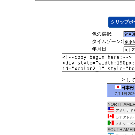
クリップボ
色の選択:
タイムゾーン:
年月日:
とし
日本円
7月 1日 202
NORTH AMER
アメリカド
カナダドル
メキシコペ
SOUTH AMER