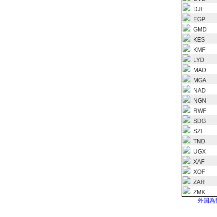
DJF
EGP
GMD
KES
KMF
LYD
MAD
MGA
NAD
NGN
RWF
SDG
SZL
TND
UGX
XAF
XOF
ZAR
ZMK
外国為