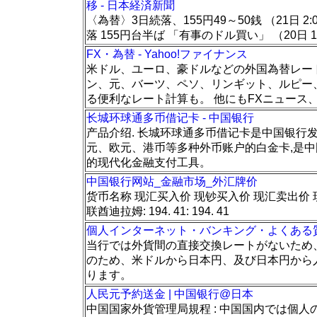
移 - 日本経済新聞
〈為替〉3日続落、155円49～50銭 （21日 2
落 155円台半ば 「有事のドル買い」 （20日 1
FX・為替 - Yahoo!ファイナンス
米ドル、ユーロ、豪ドルなどの外国為替レート
ン、元、バーツ、ペソ、リンギット、ルピー
る便利なレート計算も。 他にもFXニュース
长城环球通多币借记卡 - 中国银行
产品介绍. 长城环球通多币借记卡是中国银行
元、欧元、港币等多种外币账户的白金卡,是
的现代化金融支付工具。
中国银行网站_金融市场_外汇牌价
货币名称 现汇买入价 现钞买入价 现汇卖出价 
联酋迪拉姆: 194. 41: 194. 41
個人インターネット・バンキング・よくある質
当行では外貨間の直接交換レートがないため
のため、米ドルから日本円、及び日本円から
ります。
人民元予約送金 | 中国银行@日本
中国国家外貨管理局規程 : 中国国内では個人