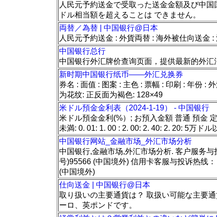
人民元予約送金で受取った送金金額及び中国
ドル相当額を超えることは できません。
両替／為替 | 中国银行@日本
人民元予約送金 : 外貨両替 : 海外被仕向送金 
中国银行总行
中国银行外汇牌价查询页面，提供最新的外汇
新时期中国银行纸币——外汇兑换券
券名 : 面值 : 图案 : 主色 : 票幅 : 印刷 :
为花纹: 正反面为褐色: 128×49
米ドル預金金利表（2024-1-19） - 中国银行
米ドル預金金利(%）; お預入金額 普通 預金 定期預
未満: 0. 01: 1. 00 : 2. 00: 2. 40: 2. 20:
中国银行网站_金融市场_外汇市场分析
中国银行,金融市场,外汇市场分析. 客户服务与投诉热
号)95566 (中国境外) 信用卡客服与投诉热线： 4006
(中国境外)
仕向送金 | 中国银行@日本
取り扱いの主要通貨は？ 取扱い可能な主要
ーロ、英ポンドです。