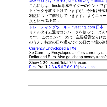
経常利益とは？営業利益との違いなど簡単にわかり
こんにちは、fincle専属ライターのケントです
トピックを取り上げていますが、今回は株式
利益について解説していきます。 よくニュー
度と比べ %上昇. .
トレーディングツール - Investing. com 日本
リアルタイム通貨コンバータを使って、どん
ます。 このコンバータは、主要通貨ならび
のうえ、特定の日を選んでその日の市場の為
Currency Encyclopedia | Xe
Xe Currency Encyclopedia offers currency rates
Dollar and Euro. Also get cheap money transf
Show
1
-
20
record,Total 755 record
First
Pre [
1
2
3
4
5
6
7
8
9
10
]
Next
Last