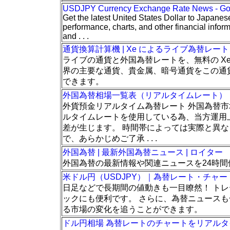
USDJPY Currency Exchange Rate News - Go
Get the latest United States Dollar to Japanes
performance, charts, and other financial info
and . . .
通貨換算計算機 | Xe によるライブ為替レート
ライブの通貨と外国為替レートを、無料の Xe C
界の主要な通貨、貴金属、暗号通貨をこの通
できます。
外国為替相場一覧表（リアルタイムレート）：
外貨預金リアルタイム為替レート 外国為替
ルタイムレートを使用している為、当方運用
差が生じます。 時間帯によっては実際と異
で、あらかじめご了承 . . .
外国為替 | 最新外国為替ニュース | ロイター
外国為替の最新情報や関連ニュースを24時
米ドル円（USDJPY）｜為替レート・チャー
日足などで長期間の値動きも一目瞭然！ ト
ックにも便利です。 さらに、為替ニュース
る市場の変化を追うことができます。
ドル円相場 為替レートのチャートをリアルタイ