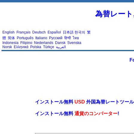
為替レート
English
Français
Deutsch
Español
日本語
한국의
繁
體
简体
Português
Italiano
Русский
हिन्दी
ไทย
Indonesia
Filipino
Nederlands
Dansk
Svenska
Norsk
Ελληνικά
Polska
Türkçe
العربية
F
インストールする無料のリアルタイム
インストール無料
USD
外国為替レートツール
インストール無料
通貨のコンバーター
!