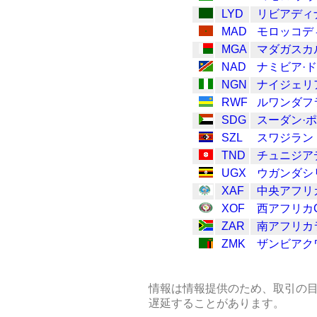
LYD
リビアディ
MAD
モロッコデ
MGA
マダガスカ
NAD
ナミビア·
NGN
ナイジェリ
RWF
ルワンダフ
SDG
スーダン·
SZL
スワジランドL
TND
チュニジア
UGX
ウガンダシ
XAF
中央アフリ
XOF
西アフリカ
ZAR
南アフリカ
ZMK
ザンビアク
情報は情報提供のため、取引の
遅延することがあります。