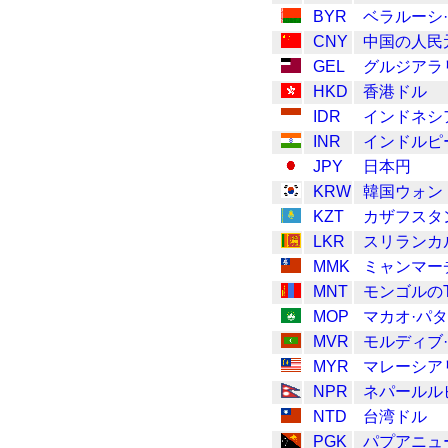
BYR
ベラルーシ
CNY
中国の人民
GEL
グルジアラ
HKD
香港ドル
IDR
インドネシ
INR
インドルピ
JPY
日本円
KRW
韓国ウォン
KZT
カザフスタ
LKR
スリランカ
MMK
ミャンマー
MNT
モンゴルのTu
MOP
マカオ·パ
MVR
モルディブ
MYR
マレーシア
NPR
ネパールル
NTD
台湾ドル
PGK
パプアニュ