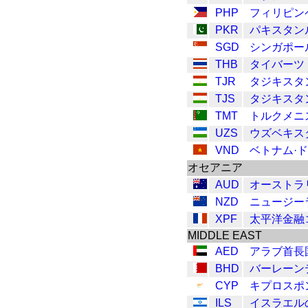
PHP
フィリピン
PKR
パキスタン
SGD
シンガポー
THB
タイバーツ
TJR
タジキスタ
TJS
タジキスタ
TMT
トルクメニ
UZS
ウズベキス
VND
ベトナム·
オセアニア
AUD
オーストラ
NZD
ニュージー
XPF
太平洋金融
MIDDLE EAST
AED
アラブ首長
BHD
バーレーン
CYP
キプロスポ
ILS
イスラエル