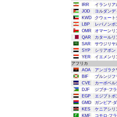
IRR
イランリア
JOD
ヨルダンデ
KWD
クウェート
LBP
レバノンポ
OMR
オマーンリ
QAR
カタールリ
SAR
サウジリヤ
SYP
シリアポン
YER
イエメンリ
アフリカ
AOA
アンゴラク
BIF
ブルンジフ
CVE
カーボベル
DJF
ジブチ·フ
EGP
エジプトポ
GMD
ガンビア·
KES
ケニアシリ
KMF
コモロ·フ