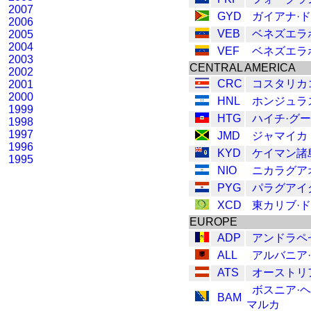
2007
GYD
ガイアナ·
2006
VEB
ベネズエラ
2005
2004
VEF
ベネズエラ
2003
CENTRAL AMERICA
2002
CRC
コスタリカ
2001
2000
HNL
ホンジュラ
1999
HTG
ハイチ·グ
1998
1997
JMD
ジャマイカ
1996
KYD
ケイマン諸
1995
NIO
ニカラグア
PYG
パラグアイ
XCD
東カリブ·
EUROPE
ADP
アンドラペ
ALL
アルバニア
ATS
オーストリ
ボスニア·
BAM
マルカ