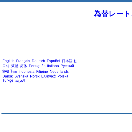
為替レート
English
Français
Deutsch
Español
日本語
한
국의
繁體
简体
Português
Italiano
Русский
हिन्दी
ไทย
Indonesia
Filipino
Nederlands
Dansk
Svenska
Norsk
Ελληνικά
Polska
Türkçe
العربية