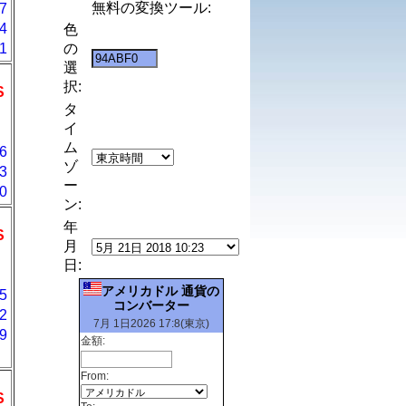
無料の変換ツール:
7
4
色
1
の
選
択:
S
タ
イ
ム
6
ゾ
3
ー
0
ン:
年
S
月
日:
アメリカドル 通貨の
5
コンバーター
2
7月 1日2026 17:8(東京)
9
金額:
From:
S