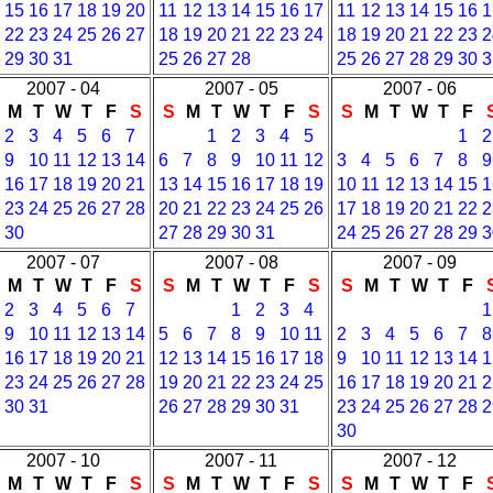
15
16
17
18
19
20
11
12
13
14
15
16
17
11
12
13
14
15
16
1
22
23
24
25
26
27
18
19
20
21
22
23
24
18
19
20
21
22
23
2
29
30
31
25
26
27
28
25
26
27
28
29
30
3
2007 - 04
2007 - 05
2007 - 06
M
T
W
T
F
S
S
M
T
W
T
F
S
S
M
T
W
T
F
2
3
4
5
6
7
1
2
3
4
5
1
2
9
10
11
12
13
14
6
7
8
9
10
11
12
3
4
5
6
7
8
9
16
17
18
19
20
21
13
14
15
16
17
18
19
10
11
12
13
14
15
1
23
24
25
26
27
28
20
21
22
23
24
25
26
17
18
19
20
21
22
2
30
27
28
29
30
31
24
25
26
27
28
29
3
2007 - 07
2007 - 08
2007 - 09
M
T
W
T
F
S
S
M
T
W
T
F
S
S
M
T
W
T
F
2
3
4
5
6
7
1
2
3
4
1
9
10
11
12
13
14
5
6
7
8
9
10
11
2
3
4
5
6
7
8
16
17
18
19
20
21
12
13
14
15
16
17
18
9
10
11
12
13
14
1
23
24
25
26
27
28
19
20
21
22
23
24
25
16
17
18
19
20
21
2
30
31
26
27
28
29
30
31
23
24
25
26
27
28
2
30
2007 - 10
2007 - 11
2007 - 12
M
T
W
T
F
S
S
M
T
W
T
F
S
S
M
T
W
T
F