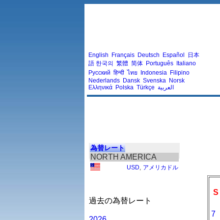
English
Français
Deutsch
Español
日本
語
한국의
繁體
简体
Português
Italiano
Русский
हिन्दी
ไทย
Indonesia
Filipino
Nederlands
Dansk
Svenska
Norsk
Ελληνικά
Polska
Türkçe
العربية
為替レート
NORTH AMERICA
USD
,
アメリカドル
S
過去の為替レート
7
2026