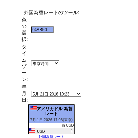
外国為替レートのツール:
色
の
選
択:
タ
イ
ム
ゾ
ー
ン:
年
月
日:
アメリカドル 為替
レート
7月 1日 2026 17:08(東京)
in USD
1
USD
外国為替レート