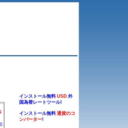
インストール無料
USD
外
国為替レートツール!
S
インストール無料
通貨のコ
ンバーター
!
0