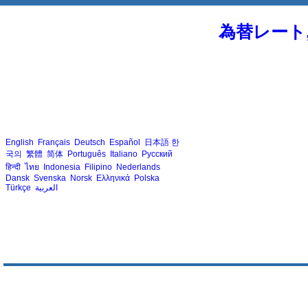
為替レート
English
Français
Deutsch
Español
日本語
한
국의
繁體
简体
Português
Italiano
Русский
हिन्दी
ไทย
Indonesia
Filipino
Nederlands
Dansk
Svenska
Norsk
Ελληνικά
Polska
Türkçe
العربية