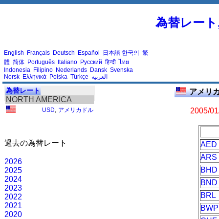
為替レート
English
Français
Deutsch
Español
日本語
한국의
繁
體
简体
Português
Italiano
Русский
हिन्दी
ไทย
Indonesia
Filipino
Nederlands
Dansk
Svenska
Norsk
Ελληνικά
Polska
Türkçe
العربية
為替レート
アメリカ
NORTH AMERICA
USD
,
アメリカドル
2005/01
過去の為替レート
AED
ARS
2026
BHD
2025
2024
BND
2023
BRL
2022
2021
BWP
2020