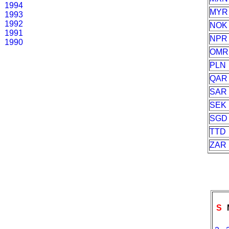
1994
MYR
1993
1992
NOK
1991
NPR
1990
OMR
PLN
QAR
SAR
SEK
SGD
TTD
ZAR
S