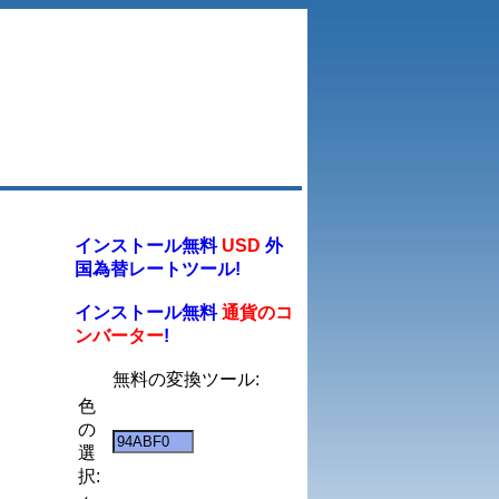
インストール無料
USD
外
国為替レートツール!
インストール無料
通貨のコ
ンバーター
!
無料の変換ツール:
色
の
選
択: