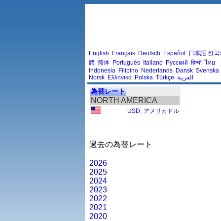
English
Français
Deutsch
Español
日本語
한국
體
简体
Português
Italiano
Русский
हिन्दी
ไทย
Indonesia
Filipino
Nederlands
Dansk
Svenska
Norsk
Ελληνικά
Polska
Türkçe
العربية
為替レート
NORTH AMERICA
USD
,
アメリカドル
過去の為替レート
2026
2025
2024
2023
2022
2021
2020