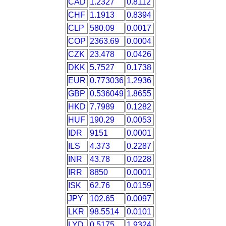
CAD
1.2327
0.8112
CHF
1.1913
0.8394
CLP
580.09
0.0017
COP
2363.69
0.0004
CZK
23.478
0.0426
DKK
5.7527
0.1738
EUR
0.773036
1.2936
GBP
0.536049
1.8655
HKD
7.7989
0.1282
HUF
190.29
0.0053
IDR
9151
0.0001
ILS
4.373
0.2287
INR
43.78
0.0228
IRR
8850
0.0001
ISK
62.76
0.0159
JPY
102.65
0.0097
LKR
98.5514
0.0101
LYD
0.5175
1.9324