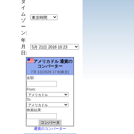
タ
イ
ム
ゾ
ー
ン:
年
月
日:
アメリカドル 通貨の
コンバーター
7月 1日2026 17:8(東京)
金額:
From:
To:
検索結果:
通貨のコンバーター