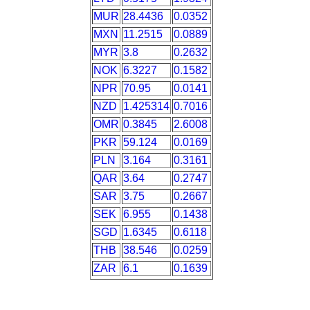
MUR
28.4436
0.0352
MXN
11.2515
0.0889
MYR
3.8
0.2632
NOK
6.3227
0.1582
NPR
70.95
0.0141
NZD
1.425314
0.7016
OMR
0.3845
2.6008
PKR
59.124
0.0169
PLN
3.164
0.3161
QAR
3.64
0.2747
SAR
3.75
0.2667
SEK
6.955
0.1438
SGD
1.6345
0.6118
THB
38.546
0.0259
ZAR
6.1
0.1639