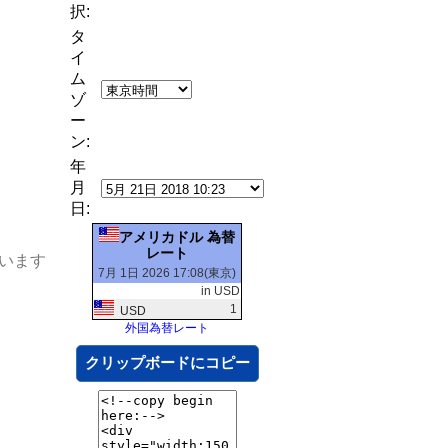
択:
タ
イ
ム
ゾ
ー
ン:
年
月
日:
アメリカドル 為替
レート
います
7月 1日 2026 17:08(東京)
in USD
1
USD
外国為替レート
クリップボードにコピー