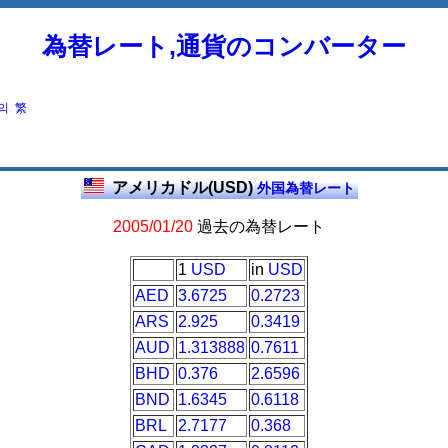
為替レート,通貨のコンバーター
의
繁
アメリカドル(USD)
外国為替レート
2005/01/20
過去の為替レート
1
USD
in
USD
AED
3.6725
0.2723
ARS
2.925
0.3419
AUD
1.313888
0.7611
BHD
0.376
2.6596
BND
1.6345
0.6118
BRL
2.7177
0.368